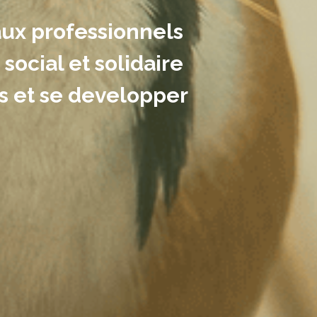
ux professionnels 
ocial et solidaire 
es et se developper