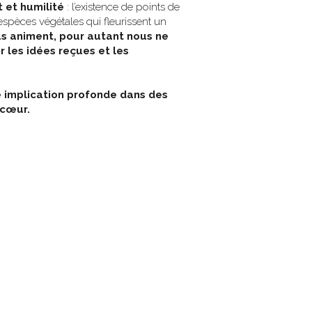
t
et
humilité 
: l’existence de points de 
spèces végétales qui fleurissent un 
us animent, pour autant nous ne 
 les idées reçues et les 
 implication profonde dans des 
 cœur. 