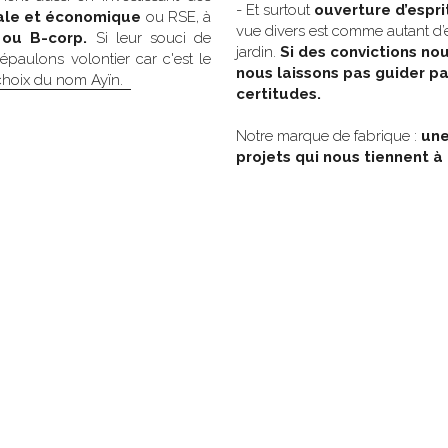
- Et surtout
 ouverture d’espri
iale et économique
 ou RSE, à 
vue divers est comme autant d’e
 ou B-corp. 
Si leur souci de 
jardin.
 Si des convictions no
l'intérêt général est probant, nous les épaulons volontier car c'est le 
nous laissons pas guider par
hoix du nom Ayïn.  
certitudes.
Notre marque de fabrique : 
une
projets qui nous tiennent à