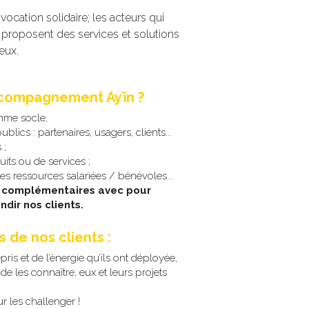
vocation solidaire; les acteurs 
qui 
i proposent des services et solutions 
eux. 
compagnement Ayïn ? 
omme socle, 
ublics : partenaires, usagers, clients... 
 ; 
its ou de services ; 
- mobiliser / professionnaliser les ressources salariées / bénévoles... 
 complémentaires avec pour 
ndir nos clients.
s de nos clients : 
pris et de l’énergie qu’ils ont déployée,
r de les connaître, eux et leurs projets 
ur les challenger ! 