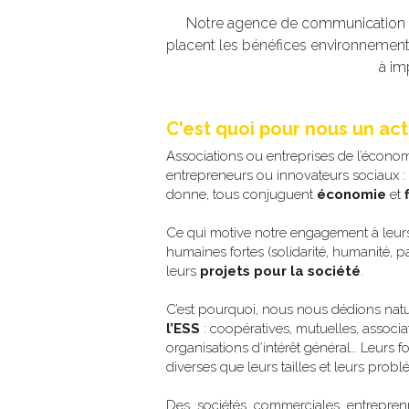
N
otre agence de communication s
placent les bénéfices environnemen
à im
C'est quoi pour nous un ac
Associations ou entreprises de l’économie
entrepreneurs ou innovateurs sociaux : 
donne, tous conjuguent 
économie
 et 
Ce qui motive notre engagement à leurs 
humaines fortes (solidarité, humanité, par
leurs 
projets pour la société
. 
C’est pourquoi, nous nous dédions nat
l’ESS
 : coopératives, mutuelles, associati
organisations d’intérêt général… Leurs fo
diverses que leurs tailles et leurs prob