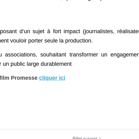
osant d’un sujet à fort impact (journalistes, réalisateu
ent vouloir porter seule la production. 
/ou associations, souhaitant transformer un engagement
er un public large durablement
u film Promesse 
cliquer ici
Billet suivant