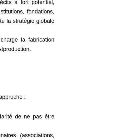
cits à fort potentiel, 
itutions, fondations, 
 pilote la stratégie 
harge la fabrication 
 postproduction.
tre approche :
larité de ne pas être 
ires (associations, 