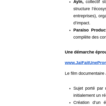
Ayïn,
 collectif s
structure l’écosy
entreprises), or
globale d’impact.
Paraiso Produc
complète des co
Une démarche épro
www.JaiFaitUnePr
Le film documentaire
Sujet porté par 
initialement un r
Création d’un é